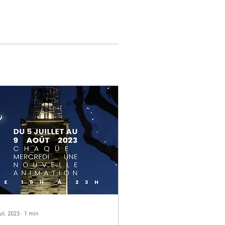
uil. 2023
∙
1
min