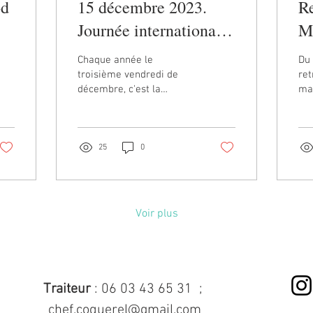
od
15 décembre 2023.
Re
Journée internationale
M
du pull moche de Noël
Chaque année le
Du 
troisième vendredi de
ret
décembre, c'est la
ma
journée internationale du
La
pull moche de Noël. Le
raf
Chef Coquerel n'a pas
sal
dérogé à...
25
0
Voir plus
Traiteur
:
06 03 43 65 31
;
chef.coquerel@gmail.com