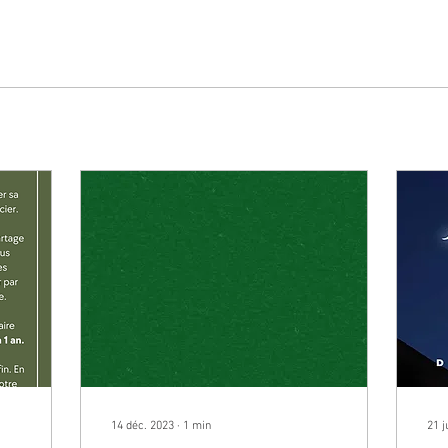
14 déc. 2023
∙
1
min
21 j