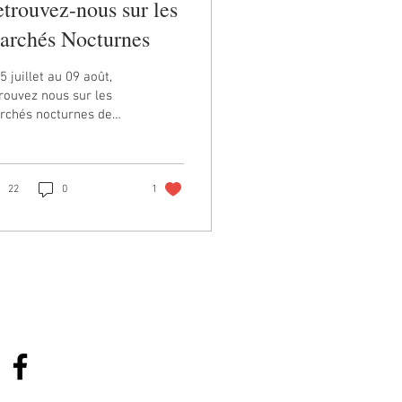
trouvez-nous sur les
archés Nocturnes
5 juillet au 09 août,
rouvez nous sur les
rchés nocturnes de
mbesc. Venez vous
raîchir avec nos wraps,
ades et desserts...
22
0
1